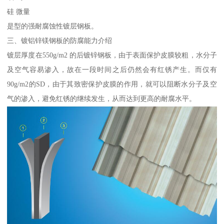
硅 微量
是型的强耐腐蚀性镀层钢板。
三、镀铝锌镁钢板的防腐能力介绍
镀层厚度在550g/m2 的后镀锌钢板，由于表面保护皮膜较粗，水分子
及空气容易渗入，故在一段时间之后仍然会有红锈产生。而仅有
90g/m2的SD，由于其致密保护皮膜的作用，就可以阻断水分子及空
气的渗入，避免红锈的继续发生，从而达到更高的耐腐水平。