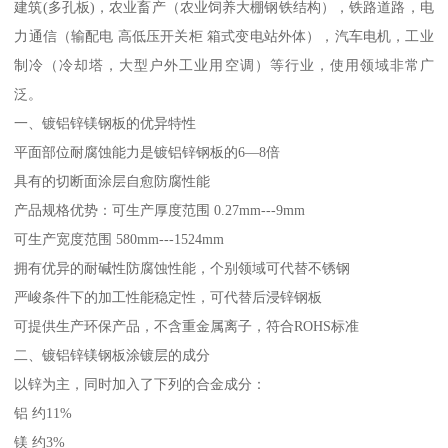
建筑(多孔板)，农业畜产（农业饲养大棚钢铁结构），铁路道路，电
力通信（输配电 高低压开关柜 箱式变电站外体），汽车电机，工业
制冷（冷却塔，大型户外工业用空调）等行业，使用领域非常广
泛。
一、镀铝锌镁钢板的优异特性
平面部位耐腐蚀能力是镀铝锌钢板的6—8倍
具有的切断面涂层自愈防腐性能
产品规格优势：可生产厚度范围 0.27mm---9mm
可生产宽度范围 580mm---1524mm
拥有优异的耐碱性防腐蚀性能，个别领域可代替不锈钢
严峻条件下的加工性能稳定性，可代替后浸锌钢板
可提供生产环保产品，不含重金属离子，符合ROHS标准
二、镀铝锌镁钢板涂镀层的成分
以锌为主，同时加入了下列的合金成分：
铝 约11%
镁 约3%