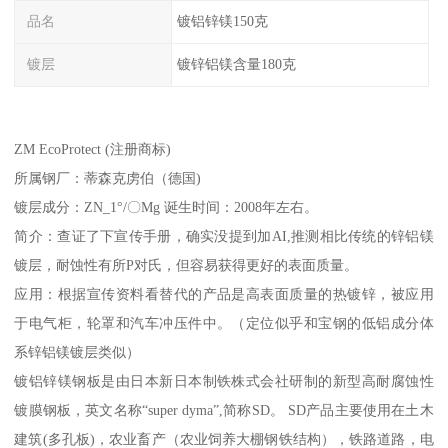
品名
镀铝锌镁150克
镀层
镀锌铝镁含量180克
ZM EcoProtect (注册商标)
所属钢厂：蒂森克虏伯（德国)
镀层成分：ZN_1°/〇Mg 诞生时间：2008年左右。
简介：查证了下宣传手册，确实没提到加AI,推测相比传统的锌铝镁
镀层，耐蚀性有所P对氏，但容易获得更好的表面质量。
应用：根据宣传资料看替代的产品是高表面质量的热镀锌，被应用
于电气柜，轮罩和汽车冲压件中。（定位似乎和宝钢的低铝成分体
系锌铝镁镀层类似）
镀铝锌镁钢板是由日本新日本制铁株式会社研制的新型高耐腐蚀性
镀膜钢板，英文名称“super dyma”,简称SD。 SD产品主要使用在土木
建筑(多孔板)，农业畜产（农业饲养大棚钢铁结构），铁路道路，电