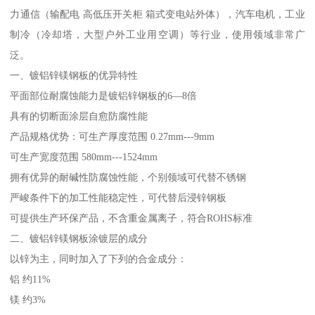
力通信（输配电 高低压开关柜 箱式变电站外体），汽车电机，工业
制冷（冷却塔，大型户外工业用空调）等行业，使用领域非常广
泛。
一、镀铝锌镁钢板的优异特性
平面部位耐腐蚀能力是镀铝锌钢板的6—8倍
具有的切断面涂层自愈防腐性能
产品规格优势：可生产厚度范围 0.27mm---9mm
可生产宽度范围 580mm---1524mm
拥有优异的耐碱性防腐蚀性能，个别领域可代替不锈钢
严峻条件下的加工性能稳定性，可代替后浸锌钢板
可提供生产环保产品，不含重金属离子，符合ROHS标准
二、镀铝锌镁钢板涂镀层的成分
以锌为主，同时加入了下列的合金成分：
铝 约11%
镁 约3%