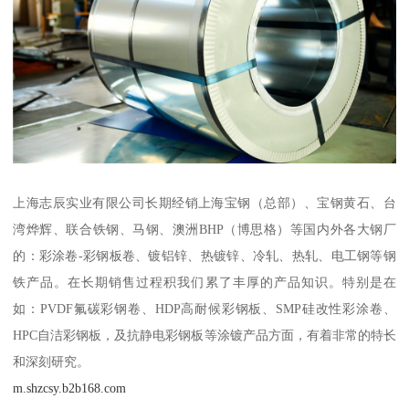
上海志辰实业有限公司长期经销上海宝钢（总部）、宝钢黄石、台
湾烨辉、联合铁钢、马钢、澳洲BHP（博思格）等国内外各大钢厂
的：彩涂卷-彩钢板卷、镀铝锌、热镀锌、冷轧、热轧、电工钢等钢
铁产品。在长期销售过程积我们累了丰厚的产品知识。特别是在
如：PVDF氟碳彩钢卷、HDP高耐候彩钢板、SMP硅改性彩涂卷、
HPC自洁彩钢板，及抗静电彩钢板等涂镀产品方面，有着非常的特长
和深刻研究。
m.shzcsy.b2b168.com