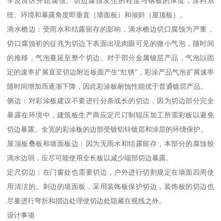
学反应区开始腐蚀。切边腐蚀发生的程度与钢板的厚度，涂料系
统、环境和暴露角度即垂直（墙面板）和倾斜（屋顶板）。
滴水檐边：受雨水和结露留存的影响，滴水檐边切口腐蚀为严重，
切口腐蚀初的征兆为切边下表面出现肉眼可见的微小气泡，随时间
的推移，气泡蔓延至整个切边。对于部分金属镀层产品，气泡以固
定的速率扩展直至切边附近板面产生“红锈”，彩涂产品气泡扩展速率
随时间增加而逐渐下降，因此彩涂板耐蚀性能优于普通镀层产品。
侧边：对彩涂板建议不要进行分条或长的切边，因为切边部分完全
暴露在环境中，建筑板生产商应定尺订制辊压加工所需彩板以避免
切边暴露。全宽的彩涂板的边部受镀铝锌镀层和涂层的环绕保护。
屋顶板叠板和墙面板边：因为无雨水和结露留存，本部分的腐蚀较
滴水边弱，应尽可能使用全长板以减少端部切边暴露。
定尺切边：在门窗处也需要切边，户外进行切割规定在墙面四周使
用清洁的、刺边的墙面板，采用装饰板保护切边，装饰板的切边也
尽量进行弯折和摺边处理使切边处隐藏在视线之外。
设计事项