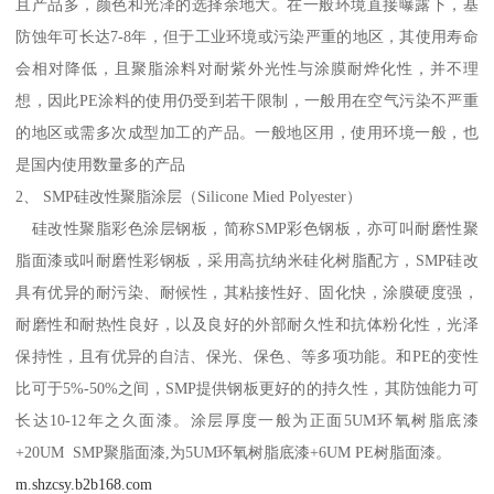
且产品多，颜色和光泽的选择余地大。在一般环境直接曝露下，基
防蚀年可长达7-8年，但于工业环境或污染严重的地区，其使用寿命
会相对降低，且聚脂涂料对耐紫外光性与涂膜耐烨化性，并不理
想，因此PE涂料的使用仍受到若干限制，一般用在空气污染不严重
的地区或需多次成型加工的产品。一般地区用，使用环境一般，也
是国内使用数量多的产品
2、 SMP硅改性聚脂涂层（Silicone Mied Polyester）
硅改性聚脂彩色涂层钢板，简称SMP彩色钢板，亦可叫耐磨性聚
脂面漆或叫耐磨性彩钢板，采用高抗纳米硅化树脂配方，SMP硅改
具有优异的耐污染、耐候性，其粘接性好、固化快，涂膜硬度强，
耐磨性和耐热性良好，以及良好的外部耐久性和抗体粉化性，光泽
保持性，且有优异的自洁、保光、保色、等多项功能。和PE的变性
比可于5%-50%之间，SMP提供钢板更好的的持久性，其防蚀能力可
长达10-12年之久面漆。涂层厚度一般为正面5UM环氧树脂底漆
+20UM SMP聚脂面漆,为5UM环氧树脂底漆+6UM PE树脂面漆。
m.shzcsy.b2b168.com