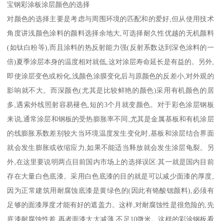
宝钢彩涂板涂层颜色的选择
对颜色的选择主要是考虑与周围环境的匹配和的爱好,但从使用技术
角度讲浅颜色涂料的颜料选择余地大,可选择耐久性优越的无机颜料
(如钛白粉等),而且涂料的热反射能力强(反射系数达到深色涂料的一
倍)夏季涂层本身的温度相对就低,这对涂层寿命延长是有益的。另外,
即使涂层变色或粉化,浅颜色涂膜变化后与原颜色的反差小,对外观的
影响就不大。而深颜色(尤其是比较鲜艳的颜色)采用有机颜色的居
多,遇索外线照射容易褪色,短的3个月就变颜色。对于彩色涂层钢板
来说,通常涂层和钢板的受热膨胀率不同,尤其是金属基板和有机涂层
的线膨胀系数差别较大当环境温度发生变化时,基板和涂层结合界面
就会发生膨胀或收缩应力,如果不能适当释放就会发生涂层龟裂。另
外,在这里要说明两点目前国内市场上的选择误区:其一就是国内目前
存在大量白色底漆。采用白色底漆的目的就是可以减少面漆的厚度,
因为正常建筑用耐腐蚀底漆是黄绿色的(因此有铬酸锶颜料),必须有
足够的面漆厚度才能有好的遮盖力。这样,对耐腐蚀性是很危险的,先
底漆耐腐蚀性差,再者面漆大大减薄,不足10微米。这样的彩涂钢板看