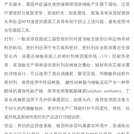
产生漏水，紧固件处漏水使绝缘膜潮湿使钢板产生膜下腐蚀。过度
拧紧使部分板面变形，造成积水，加速腐蚀。 配备具有深度探测探
头和合适RPM速度的紧固工具将有助于防止上述问题，避免使用冲
击型紧固工具。
封剂：一般采用双圆或三园型密封剂对屋顶板交接部分和边饰等材
料的粘结。密封剂还用于夹芯板和密封。密封剂应全部涂覆在交接
部分内，涂覆在钢板表面上的密封剂将因紫外线（UV）照射而变
质。屋顶板生产商将提供密封剂在钢板交叠处、辅材和夹芯板涂覆
的详细设计。可以使用丁基合成橡胶、聚亚安脂，丙烯酸和硅胶作
密封剂。推荐使用中性硅树脂。 酸性硅树脂与钢板反应产生一种带
醋味的腐蚀性副产物。推荐使用聚氨酯橡胶(aliphatic urethanes)。丁
基合成橡胶适用于无外部暴露部位，如接头内。推荐使用固含量大
于80％的丙烯酸较好。密封剂生产厂商能针对不同柔性、弹性、抗
紫外线及耐候性密封剂产品进行详细说明。
切边：剪切的边部使基板、镀层和涂层均暴露在环境中，形成电化