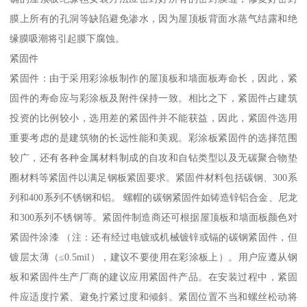
膜上所有的孔洞等缺陷避免渗水，因为屋顶板背面水蒸气结露和绝
缘膜吸潮将引起膜下腐蚀。
紧固件
紧固件：由于采用彩涂板制作的屋顶板和墙面板寿命长，因此，紧
固件的寿命应与彩涂板及附件保持一致。相比之下，紧固件占建筑
投资的比例较小，选用差的紧固件并不能获益，因此，紧固件选用
重要考虑的是建筑物的长远性能和美观。彩涂板紧固件的选择范围
较广，还有各种金属材料制成的自攻和自钻类型以及无碳聚合物垫
圈材料等紧固件以满足钢板紧固要求。紧固件材料包括碳钢、300系
列和400系列不锈钢和铝。 螺帽的碳钢紧固件如铸造锌铝合金、尼龙
和300系列不锈钢等。紧固件制造商还可根据屋顶板和墙面板颜色对
紧固件涂漆 （注：还有经过电镀或机械镀锌或镉的碳钢紧固件，但
镀层太薄（≤0.5mil），建议不要使用在彩涂板上）。用户应遵从钢
板和紧固件生产厂商的建议应用紧固件产品。在安装过程中，紧固
件应适度拧紧、避免拧紧过度和倾斜。紧固位置不当和螺丝松动将