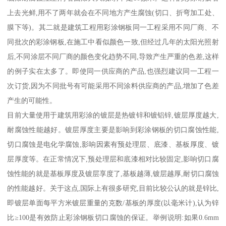
上去光鲜,用不了两年就会在不同地方产生腐蚀(切口、折弯加工处、
膜下等)。其二就是建筑工程用彩涂钢板同一工程采用不同厂商、不
同批次的彩涂钢板,在施工中看似颜色一致,但经过几年的太阳光照射
后,不同涂层不同厂商的颜色变化趋势不同,导致产生严重的色差,这样
的例子实在太多了。即使同一供应商的产品,也强烈建议同一工程一
次订货,因为不同批号有可能采用不同涂料供应商的产品,增加了色差
产生的可能性。
目前大量使用于建筑用彩涂的镀层是热镀锌和镀铝锌,镀层厚度越大,
耐腐蚀性能越好。镀层厚度主要是影响到彩涂钢板的切口腐蚀性能,
切口腐蚀是电化学腐蚀,影响因素有预处理层、底漆、基板厚度、镀
层厚度等。在正常情况下,预处理层和底漆相对比较固定,影响切口腐
蚀性能的就是基板厚度及镀层享度了,基板越薄,镀层越厚,耐切口腐蚀
的性能越好。关于这点,国际上有很多研究,目前比较公认的就是锌比,
即镀层单面每平方米镀层重量的克数/基板的厚度(以毫米计),认为锌
比≥100是有效防止彩涂钢板切口腐蚀的保证。举例说明:如果0.6mm