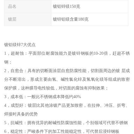
品名
镀铝锌镁150克
镀层
镀锌铝镁含量180克
镀铝镁锌7大优点
1，超耐蚀：平面部位耐腐蚀能力是镀锌钢板的10-20倍，赶超不锈
钢；
2，自愈合：具有的切断面涂层自愈防腐性能，切割面周边的镀 层成
分不断溶出，形成主要由氢、碱性氯化锌及氢氧化镁等组成的致密
保护膜，这种膜导电性较低，对切面的腐蚀有抑制效果；
3，成本低：一般比不锈钢成本降低约40%
4，成型好：镀层比其他涂镀产品更加致密，在拉伸、冲压、折弯、
焊接时具备的优势
5，抗碱性：拥有优异的耐碱性防腐蚀性能，个别领域可代替不锈钢
6，稳定性：严峻条件下的加工性能稳定性，可代替后浸锌钢板