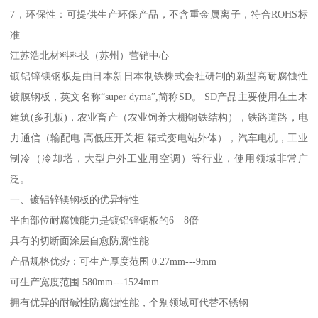
7，环保性：可提供生产环保产品，不含重金属离子，符合ROHS标
准
江苏浩北材料科技（苏州）营销中心
镀铝锌镁钢板是由日本新日本制铁株式会社研制的新型高耐腐蚀性
镀膜钢板，英文名称“super dyma”,简称SD。 SD产品主要使用在土木
建筑(多孔板)，农业畜产（农业饲养大棚钢铁结构），铁路道路，电
力通信（输配电 高低压开关柜 箱式变电站外体），汽车电机，工业
制冷（冷却塔，大型户外工业用空调）等行业，使用领域非常广
泛。
一、镀铝锌镁钢板的优异特性
平面部位耐腐蚀能力是镀铝锌钢板的6—8倍
具有的切断面涂层自愈防腐性能
产品规格优势：可生产厚度范围 0.27mm---9mm
可生产宽度范围 580mm---1524mm
拥有优异的耐碱性防腐蚀性能，个别领域可代替不锈钢