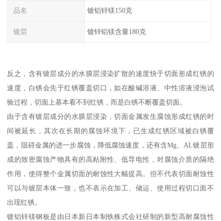
品名
镀铝锌镁150克
镀层
镀锌铝镁含量180克
反之，含有镀层成分的水膜层浸染扩散的速度快于切面形成红锈的
速度，白锈会先于红锈覆盖切口，如在酸碱溶液、中性溶液浸泡试
验过程，切面上基本看不到红锈，而是白锈不断覆盖切面。
由于含有镀层成分的水膜层浸染，切面金属发生腐蚀形成红锈的时
间被延长，其次在长期的腐蚀环境下，已生成红锈区域被白锈覆
盖，阻碍金属的进一步腐蚀，降低腐蚀速度，还有含Mg、AL镀层形
成的致密腐蚀产物具有的高粘附性、低导电性，对腐蚀介质的隔绝
作用，使得整个金属切面的耐蚀性大幅提高。但不代表切面耐蚀性
可以与镀层本体一致，也不表示在加工、储运、使用过程切口面不
出现红锈。
镀铝锌镁钢板是由日本新日本制铁株式会社研制的新型高耐腐蚀性