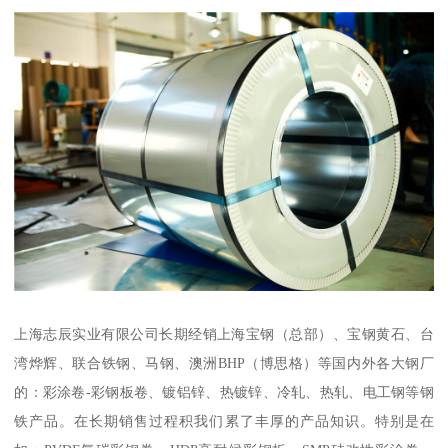
上海志辰实业有限公司长期经销上海宝钢（总部）、宝钢黄石、台
湾烨辉、联合铁钢、马钢、澳洲BHP（博思格）等国内外各大钢厂
的：彩涂卷-彩钢板卷、镀铝锌、热镀锌、冷轧、热轧、电工钢等钢
铁产品。在长期销售过程积我们累了丰厚的产品知识。特别是在