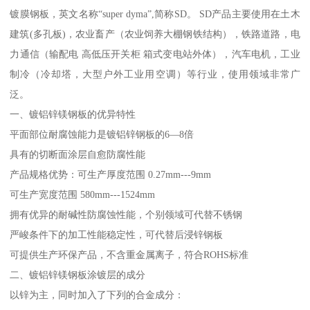
镀膜钢板，英文名称“super dyma”,简称SD。 SD产品主要使用在土木
建筑(多孔板)，农业畜产（农业饲养大棚钢铁结构），铁路道路，电
力通信（输配电 高低压开关柜 箱式变电站外体），汽车电机，工业
制冷（冷却塔，大型户外工业用空调）等行业，使用领域非常广
泛。
一、镀铝锌镁钢板的优异特性
平面部位耐腐蚀能力是镀铝锌钢板的6—8倍
具有的切断面涂层自愈防腐性能
产品规格优势：可生产厚度范围 0.27mm---9mm
可生产宽度范围 580mm---1524mm
拥有优异的耐碱性防腐蚀性能，个别领域可代替不锈钢
严峻条件下的加工性能稳定性，可代替后浸锌钢板
可提供生产环保产品，不含重金属离子，符合ROHS标准
二、镀铝锌镁钢板涂镀层的成分
以锌为主，同时加入了下列的合金成分：