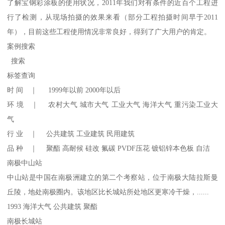
了解宝钢彩涂板的使用状况，2011年我们对有条件的近百个工程进
行了检测，从现场拍摄的效果来看（部分工程拍摄时间早于2011
年），目前这些工程使用情况非常良好，得到了广大用户的肯定。
案例搜索
搜索
标签查询
时 间 ｜ 1999年以前 2000年以后
环 境 ｜ 农村大气 城市大气 工业大气 海洋大气 重污染工业大
气
行 业 ｜ 公共建筑 工业建筑 民用建筑
品 种 ｜ 聚酯 高耐候 硅改 氟碳 PVDF压花 镀铝锌本色板 自洁
南极中山站
中山站是中国在南极洲建立的第二个考察站，位于南极大陆拉斯曼
丘陵，地处南极圈内。该地区比长城站所处地区更寒冷干燥，......
1993 海洋大气 公共建筑 聚酯
南极长城站