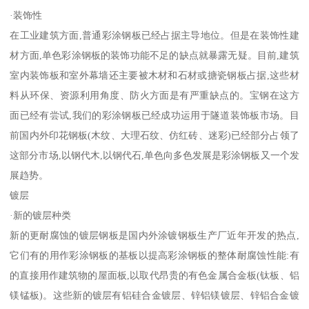
·装饰性
在工业建筑方面,普通彩涂钢板已经占据主导地位。但是在装饰性建
材方面,单色彩涂钢板的装饰功能不足的缺点就暴露无疑。目前,建筑
室内装饰板和室外幕墙还主要被木材和石材或搪瓷钢板占据,这些材
料从环保、资源利用角度、防火方面是有严重缺点的。宝钢在这方
面已经有尝试,我们的彩涂钢板已经成功运用于隧道装饰板市场。目
前国内外印花钢板(木纹、大理石纹、仿红砖、迷彩)已经部分占领了
这部分市场,以钢代木,以钢代石,单色向多色发展是彩涂钢板又一个发
展趋势。
镀层
·新的镀层种类
新的更耐腐蚀的镀层钢板是国内外涂镀钢板生产厂近年开发的热点,
它们有的用作彩涂钢板的基板以提高彩涂钢板的整体耐腐蚀性能:有
的直接用作建筑物的屋面板,以取代昂贵的有色金属合金板(钛板、铝
镁锰板)。这些新的镀层有铝硅合金镀层、锌铝镁镀层、锌铝合金镀