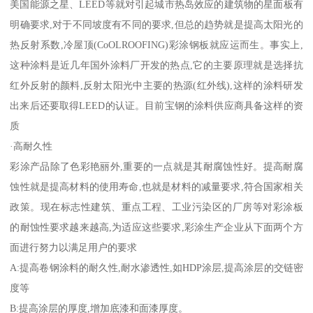
美国能源之星、LEED等就对引起城市热岛效应的建筑物的星面板有
明确要求,对于不同坡度有不同的要求,但总的趋势就是提高太阳光的
热反射系数,冷屋顶(CoOLROOFING)彩涂钢板就应运而生。事实上,
这种涂料是近几年国外涂料厂开发的热点,它的主要原理就是选择抗
红外反射的颜料,反射太阳光中主要的热源(红外线),这样的涂料研发
出来后还要取得LEED的认证。目前宝钢的涂料供应商具备这样的资
质
·高耐久性
彩涂产品除了色彩艳丽外,重要的一点就是其耐腐蚀性好。提高耐腐
蚀性就是提高材料的使用寿命,也就是材料的减量要求,符合国家相关
政策。现在标志性建筑、重点工程、工业污染区的厂房等对彩涂板
的耐蚀性要求越来越高,为适应这些要求,彩涂生产企业从下面两个方
面进行努力以满足用户的要求
A:提高卷钢涂料的耐久性,耐水渗透性,如HDP涂层,提高涂层的交链密
度等
B:提高涂层的厚度,增加底漆和面漆厚度。