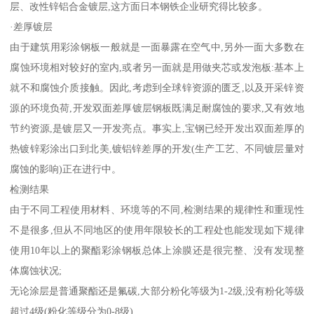
层、改性锌铝合金镀层,这方面日本钢铁企业研究得比较多。
·差厚镀层
由于建筑用彩涂钢板一般就是一面暴露在空气中,另外一面大多数在
腐蚀环境相对较好的室内,或者另一面就是用做夹芯或发泡板:基本上
就不和腐蚀介质接触。因此,考虑到全球锌资源的匮乏,以及开采锌资
源的环境负荷,开发双面差厚镀层钢板既满足耐腐蚀的要求,又有效地
节约资源,是镀层又一开发亮点。事实上,宝钢已经开发出双面差厚的
热镀锌彩涂出口到北美,镀铝锌差厚的开发(生产工艺、不同镀层量对
腐蚀的影响)正在进行中。
检测结果
由于不同工程使用材料、环境等的不同,检测结果的规律性和重现性
不是很多,但从不同地区的使用年限较长的工程处也能发现如下规律
使用10年以上的聚酯彩涂钢板总体上涂膜还是很完整、没有发现整
体腐蚀状况;
无论涂层是普通聚酯还是氟碳,大部分粉化等级为1-2级,没有粉化等级
超过4级(粉化等级分为0-8级)