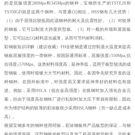
的是屈服强度280Mpa和345Mpa的钢种，宝钢所生产的TSTE28和
TS350GD就是这两个钢种。与普通CQ相比，HSS钢有几大优势：
（1）由于屈强比较低因此该钢种的耐火及抗震性好。（2）对较厚
的钢板，它可以制造大跨度拱型板。（3）对一般的外墙和屋面板
型，它可以比CQ材料适当减薄，从而可节约材料消耗。
彩钢板知识详解（建议收藏）FH全硬钢是通过控制退火温度来提高
钢板屈服强度的一类钢种，按国际通用标准，屈服强度≥550Mpa,抗
拉强度≥570Mpa。这类材料强度高，延伸率低，适用于板型较浅的成
型钢板，使用时能够大大节约材料。因此，各国争先研究开发的这
种钢种。在国外标准中，对强度高又要求延伸率好的材料也有描
述。例如，采用HSLA（低合金高强度）在炼钢时加入强化合金元
素，但由于强度高在钢铁厂进行轧制时加大压下率就有限制，因此
作为维护结构的较薄的彩涂板很少采用HSLA钢种（另一缺点是成本
高）。
根据宝钢多年的钢种使用经验，彩涂钢板终产品板型的保证，与钢
板的强度等级、压型钢板的板型以及加工机器等密切相关。总的来