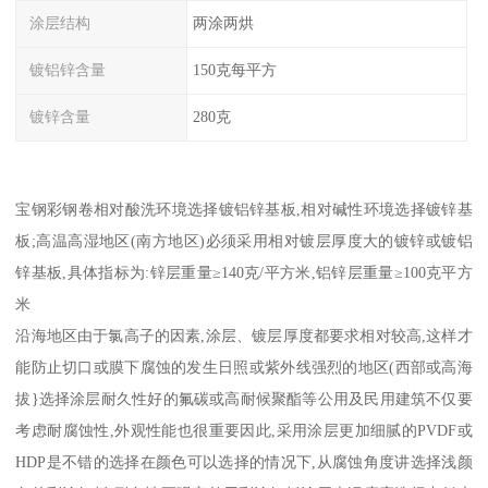
涂层结构
两涂两烘
镀铝锌含量
150克每平方
镀锌含量
280克
宝钢彩钢卷相对酸洗环境选择镀铝锌基板,相对碱性环境选择镀锌基
板;高温高湿地区(南方地区)必须采用相对镀层厚度大的镀锌或镀铝
锌基板,具体指标为:锌层重量≥140克/平方米,铝锌层重量≥100克平方
米
沿海地区由于氯高子的因素,涂层、镀层厚度都要求相对较高,这样才
能防止切口或膜下腐蚀的发生日照或紫外线强烈的地区(西部或高海
拔}选择涂层耐久性好的氟碳或高耐候聚酯等公用及民用建筑不仅要
考虑耐腐蚀性,外观性能也很重要因此,采用涂层更加细腻的PVDF或
HDP是不错的选择在颜色可以选择的情况下,从腐蚀角度讲选择浅颜