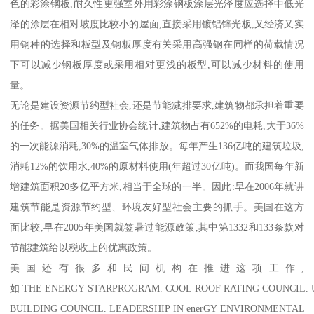
色的彩涂钢板,耐久性更强室外用彩涂钢板涂层光泽度应选择中低光
泽的涂层在相对坡度比较小的屋面,直接采用镀铝锌光板,又经济又实
用钢种的选择和板型及钢板厚度有关采用高强钢在同样的荷载情况
下可以减少钢板厚度或采用相对更浅的板型,可以减少材料的使用
量。
无论是建设资源节约型社会,还是节能减排要求,建筑物都承担着重要
的任务。据美国相关行业协会统计,建筑物占有652%的电耗,大于36%
的一次能源消耗,30%的温室气体排放。每年产生136亿吨的建筑垃圾,
消耗12%的饮用水,40%的原材料使用(年超过30亿吨)。而我国每年新
增建筑面积20多亿平方米,相当于全球的一半。因此:早在2006年就讲
建筑节能是资源节约型、环境友好型社会主要的抓手。美国在这方
面比较,早在2005年美国就签暑过能源政策,其中第1332和133条款对
节能建筑给以税收上的优惠政策。
美国还有很多和民间机构在推进这项工作,
如 THE ENERGY STARPROGRAM. COOL ROOF RATING COUNCIL. 
BUILDING COUNCIL. LEADERSHIP IN enerGY ENVIRONMENTAL