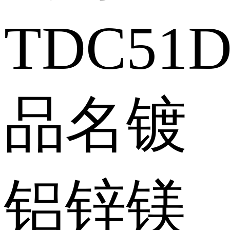
TDC51
品名
镀
铝锌镁