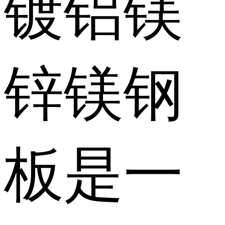
镀铝镁
锌镁钢
板是一