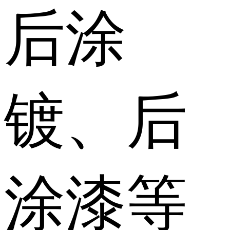
后涂
镀、后
涂漆等