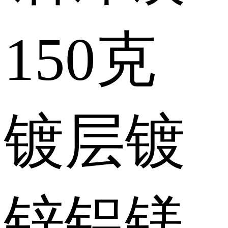
150克
镀层
镀
锌铝镁