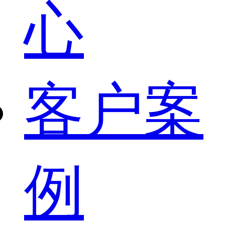
心
客户案
例