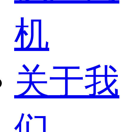
机
关于我
们