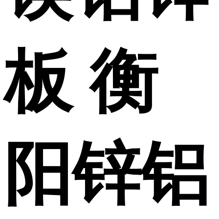
板 衡
阳锌铝