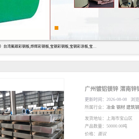
上海志辰实业有限公司主要经销:上海宝钢彩钢卷（宝钢总厂）台湾氟碳彩钢板,烨辉彩钢板,宝钢彩钢板,宝钢彩涂板,宝钢彩钢卷,马钢彩钢板,马钢彩钢卷,镀铝锌钢板,PVDF彩钢板,台湾烨辉彩钢板,高耐候彩钢板,硅改性彩钢板,规格齐全。
广州镀铝镁锌 渭南锌
更新时间：2026-08-08 浏
所属行业：
冶金
钢材
建筑
发货地址：上海市宝山区
产品数量：50000.00吨
价格：
面议