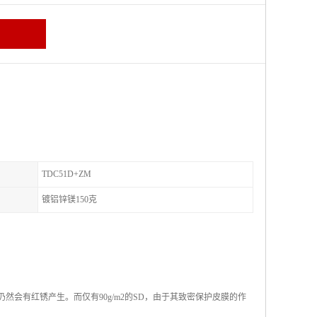
TDC51D+ZM
镀铝锌镁150克
仍然会有红锈产生。而仅有90g/m2的SD，由于其致密保护皮膜的作