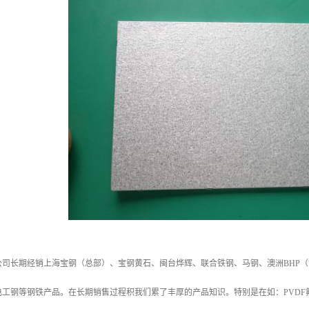
公司长期经销上海宝钢（总部）、宝钢黄石、闽台烨辉、联合铁钢、马钢、澳洲BHP（
工钢等钢铁产品。在长期销售过程积我们累了丰厚的产品知识。特别是在如：PVDF氟