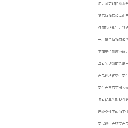
用，就可以阻断水
高耐候彩涂板
烨辉彩钢板
镀铝锌镁钢板是由日本
宝钢彩钢卷
棚钢铁结构），铁
宝钢彩钢板
一、镀铝锌镁钢板
宝钢彩涂板
平面部位耐腐蚀能力
氟碳彩钢板
具有的切断面涂层
产品规格优势：可生产厚
可生产宽度范围 580mm
拥有优异的耐碱性
严峻条件下的加工
可提供生产环保产品