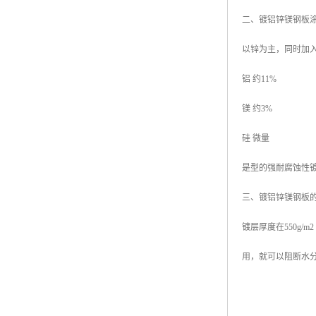
二、镀铝锌镁钢板
以锌为主，同时加
铝 约11%
镁 约3%
硅 微量
是型的强耐腐蚀性
三、镀铝锌镁钢板
镀层厚度在550g
用，就可以阻断水