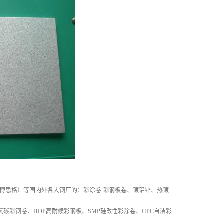
博思格）等国内外各大钢厂的：彩涂卷-彩钢板卷、镀铝锌、热镀
碳彩钢卷、HDP高耐候彩钢板、SMP硅改性彩涂卷、HPC自洁彩