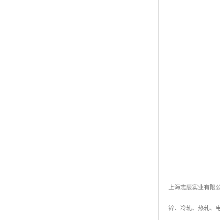
上海志辰实业有限
锌、冷轧、热轧、电