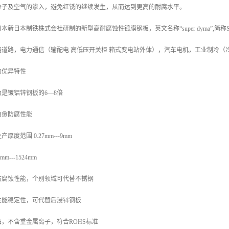
分子及空气的渗入，避免红锈的继续发生，从而达到更高的耐腐水平。
新日本制铁株式会社研制的新型高耐腐蚀性镀膜钢板，英文名称“super dyma”,简
路道路，电力通信（输配电 高低压开关柜 箱式变电站外体），汽车电机，工业制冷（
的优异特性
是镀铝锌钢板的6—8倍
自愈防腐性能
度范围 0.27mm---9mm
---1524mm
防腐蚀性能，个别领域可代替不锈钢
性能稳定性，可代替后浸锌钢板
，不含重金属离子，符合ROHS标准