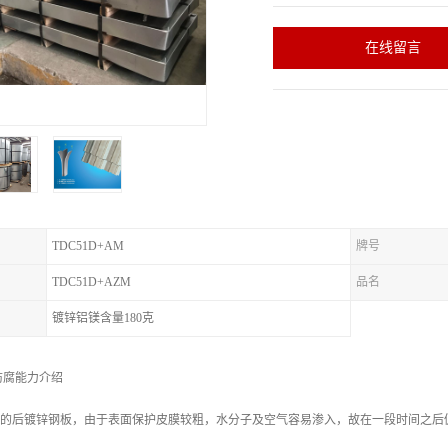
在线留言
TDC51D+AM
牌号
TDC51D+AZM
品名
镀锌铝镁含量180克
防腐能力介绍
/m2 的后镀锌钢板，由于表面保护皮膜较粗，水分子及空气容易渗入，故在一段时间之后