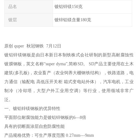
品名
镀铝锌镁150克
镀层
镀锌铝镁含量180克
原创 quper 秋冠钢铁 7月12日
镀铝锌镁钢板是由日本新日本制铁株式会社研制的新型高耐腐蚀性
镀膜钢板，英文名称“super dyma”,简称SD。 SD产品主要使用在土木
建筑(多孔板)，农业畜产（农业饲养大棚钢铁结构），铁路道路，电
力通信（输配电 高低压开关柜 箱式变电站外体），汽车电机，工业
制冷（冷却塔，大型户外工业用空调）等行业，使用领域非常广
泛。
一、镀铝锌镁钢板的优异特性
平面部位耐腐蚀能力是镀铝锌钢板的6—8倍
具有的切断面涂层自愈防腐性能
产品规格优势：可生产厚度范围 0.27mm---9mm