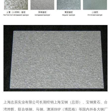
上海志辰实业有限公司长期经销上海宝钢（总部）、宝钢黄石、台
湾烨辉、联合铁钢、马钢、澳洲BHP（博思格）等国内外各大钢厂