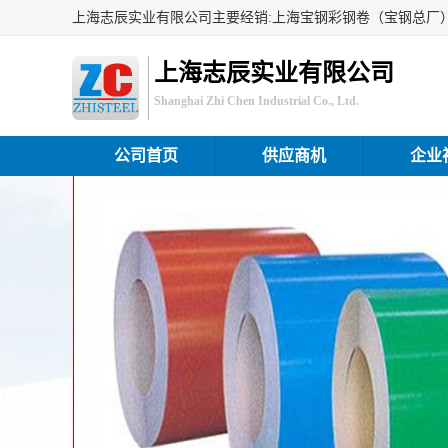
上海志辰实业有限公司
Shanghai Zhi Chen Industrial Co., Ltd.
公司首页
供应商机
企业