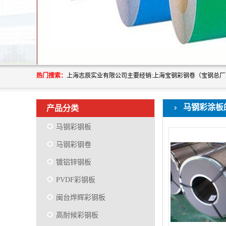
热门搜索：
马钢彩涂板
产品分类
马钢彩钢板
马钢彩钢卷
镀铝锌钢板
PVDF彩钢板
闽台烨辉彩钢板
高耐候彩钢板