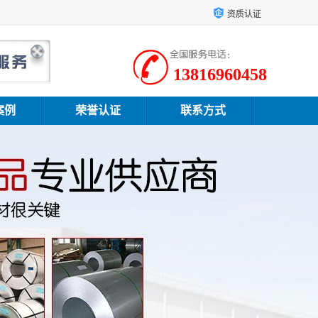
资质认证
13816960458
案例
荣誉认证
联系方式