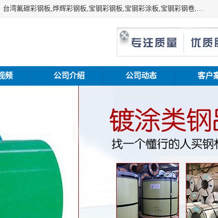
上海志辰实业有限公司主要经销:上海宝钢彩钢卷（宝钢总厂）台湾氟碳彩钢板,烨辉彩钢板,宝钢彩钢板,宝钢彩涂板,宝钢彩钢卷,马钢彩钢板,马钢彩钢卷,镀铝锌钢板,PVDF彩钢板,台湾烨辉彩钢板,高耐候彩钢板,硅改性彩钢板,规格齐全。
视频
公司介绍
公司动态
客户