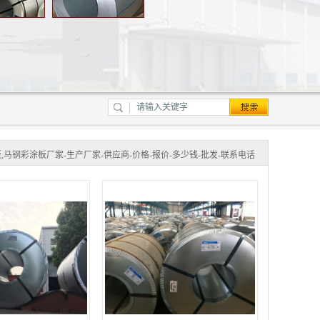
,马钢彩涂板厂家-生产厂家-供应商-价格-报价-多少钱-批发-联系电话