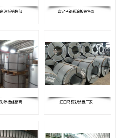
彩涂板销售部
嘉定马钢彩涂板销售部
彩涂板经销商
虹口马钢彩涂板厂家