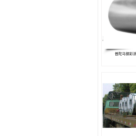
高耐候彩涂板
烨辉彩钢板
宝钢彩钢卷
宝钢彩钢板
宝钢彩涂板
普陀马钢彩
氟碳彩钢板