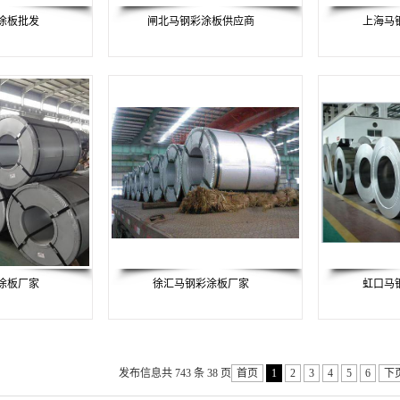
涂板批发
闸北马钢彩涂板供应商
上海马
涂板厂家
徐汇马钢彩涂板厂家
虹口马
发布信息共 743 条 38 页
首页
1
2
3
4
5
6
下