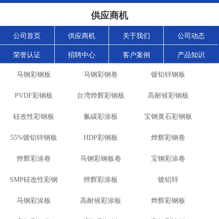
供应商机
公司首页
供应商机
关于我们
公司动态
荣誉认证
招聘中心
客户案例
产品知识
马钢彩钢板
马钢彩钢卷
镀铝锌钢板
PVDF彩钢板
台湾烨辉彩钢板
高耐候彩钢板
硅改性彩钢板
氟碳彩涂板
宝钢黄石彩钢板
55%镀铝锌钢板
HDP彩钢板
烨辉彩钢卷
烨辉彩涂卷
马钢彩钢板卷
宝钢彩涂卷
SMP硅改性彩钢
烨辉彩涂板
镀铝锌
马钢彩涂板
板
高耐候彩涂板
烨辉彩钢板